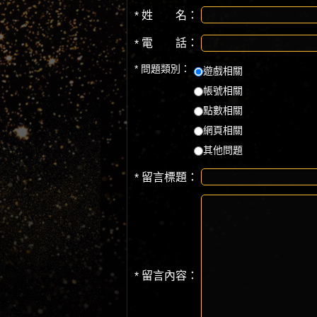
姓 名：
*
電 話：
*
問題類別：
*
遊戲相關
帳號相關
點數相關
網頁相關
其他問題
留言標題：
*
留言內容：
*