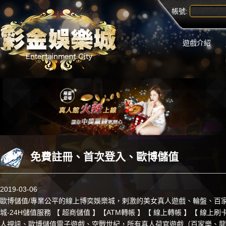
帳號:
遊戲介紹
免費註冊、首次登入、歐博儲值
2019-03-06
歐博儲值/專業公平的線上博奕娛樂城，剌激的美女真人遊戲、輪盤、百家
城-24H儲值服務 【 超商儲值 】【ATM轉帳 】【 線上轉帳 】【 
人視訊、歐博儲值電子遊戲、空戰世紀，所有真人荷官遊戲（百家樂、龍