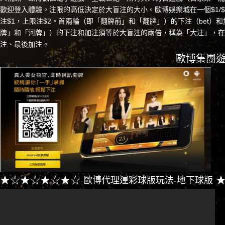
歡迎登入體驗。注限的高低決定於大盲注的大小。歐博娛樂城在一個$1/$2
注$1，上限注$2。首兩輪（即「翻牌前」和「翻牌」）的下注（bet）和
牌」和「河牌」）的下注和加注須等於大盲注的兩倍，稱為「大注」，在
注、最後加注。
歐博集團
★☆★☆★☆★☆
★
歐博代理運彩球版玩法-地下球版