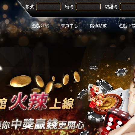
帳號:
密碼:
驗證碼:
遊戲介紹
會員中心
儲值點數
遊戲下