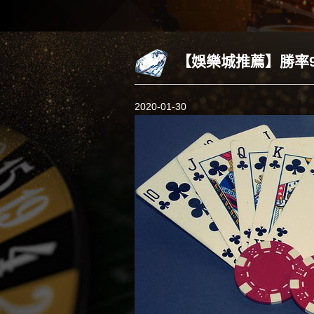
【娛樂城推薦】勝率
2020-01-30